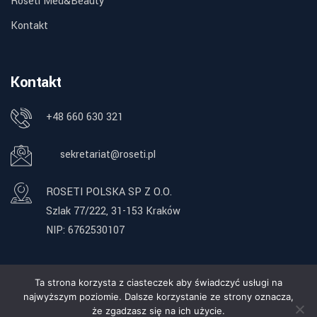
Roseti Med&Beauty
Kontakt
Kontakt
+48 660 630 321
sekretariat@roseti.pl
ROSETI POLSKA SP Z O.O.
Szlak 77/222, 31-153 Kraków
NIP: 6762530107
Ta strona korzysta z ciasteczek aby świadczyć usługi na
najwyższym poziomie. Dalsze korzystanie ze strony oznacza,
Copyright © 2025 ROSETI POLSKA SP Z O.O. | Powered by
że zgadzasz się na ich użycie.